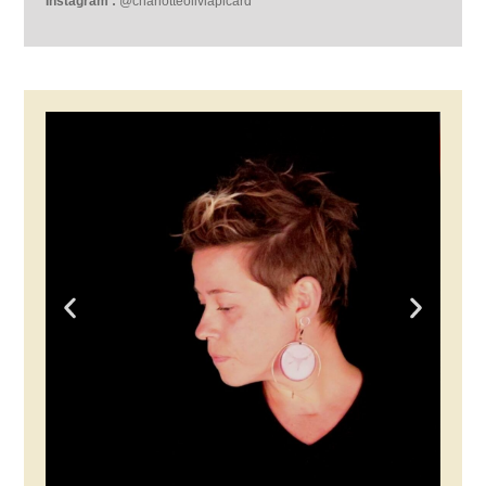
Instagram :
@charlotteoliviapicard