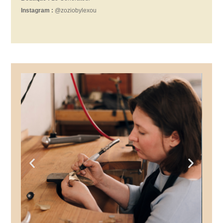
Instagram :
@
zoziobylexou